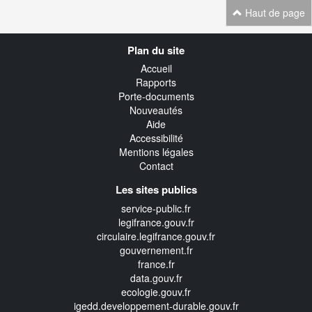
Haut de page
Navigation
Plan du site
transverse
Accueil
Rapports
Porte-documents
Nouveautés
Aide
Accessibilité
Mentions légales
Contact
Les sites publics
service-public.fr
legifrance.gouv.fr
circulaire.legifrance.gouv.fr
gouvernement.fr
france.fr
data.gouv.fr
ecologie.gouv.fr
igedd.developpement-durable.gouv.fr