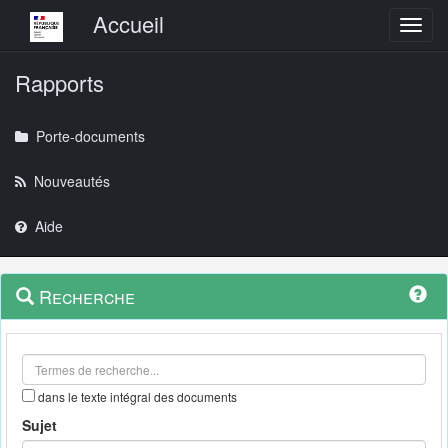
Menu principal
Accueil
Toggl
Rapports
Porte-documents
Nouveautés
Aide
Menu
Navigation
Recherche
contextuel
et
outils
annexes
dans le texte intégral des documents
Sujet