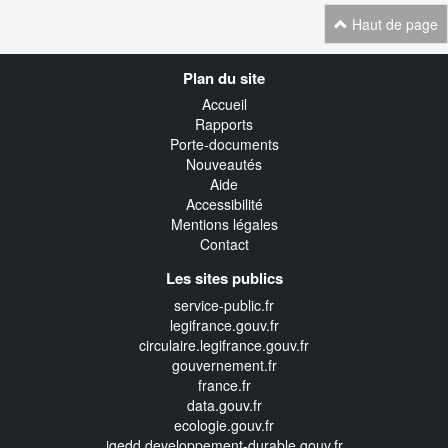
Haut de page
Navigation
Plan du site
transverse
Accueil
Rapports
Porte-documents
Nouveautés
Aide
Accessibilité
Mentions légales
Contact
Les sites publics
service-public.fr
legifrance.gouv.fr
circulaire.legifrance.gouv.fr
gouvernement.fr
france.fr
data.gouv.fr
ecologie.gouv.fr
igedd.developpement-durable.gouv.fr