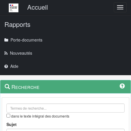
Menu principal
Accueil
Toggl
Rapports
Porte-documents
Nouveautés
Aide
Menu
Navigation
Recherche
contextuel
et
outils
annexes
dans le texte intégral des documents
Sujet