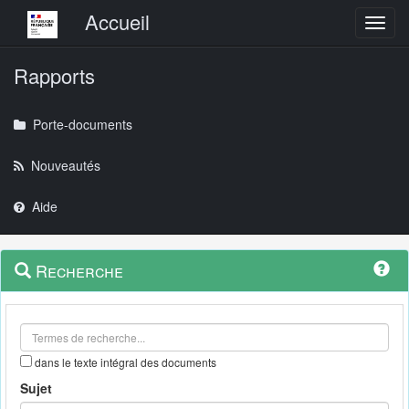
Menu principal
Accueil
Toggl
Rapports
Porte-documents
Nouveautés
Aide
Menu
Navigation
Recherche
contextuel
et
outils
annexes
dans le texte intégral des documents
Sujet