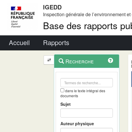
IGEDD
Inspection générale de l’environnement e
Base des rapports pub
Menu principal
Accueil
Rapports
Menu
Navigation
Recherche
contextuel
et
outils
annexes
dans le texte intégral des
documents
Sujet
Auteur physique