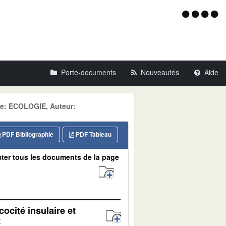
Menu
d'acce
Porte-documents
Nouveautés
Aide
e: ECOLOGIE, Auteur:
PDF Bibliographie
PDF Tableau
ter tous les documents de la page
ocité insulaire et
t