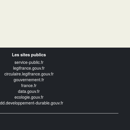
Les sites publics
service-public.fr
legifrance.gouv.fr
circulaire.legifrance.gouv.fr
gouvernement.fr
france.fr
data.gouv.fr
ecologie.gouv.fr
edd.developpement-durable.gouv.fr