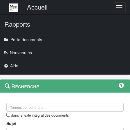
Menu principal
Accueil
Toggl
Rapports
Porte-documents
Nouveautés
Aide
Menu
Navigation
Recherche
contextuel
et
outils
annexes
dans le texte intégral des documents
Sujet