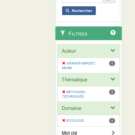
Rechercher
Filtres
Auteur
GRAVIER-BARDET,
1
Mireille
Thématique
METHODES -
1
TECHNIQUES
Domaine
ECOLOGIE
1
Mot clé