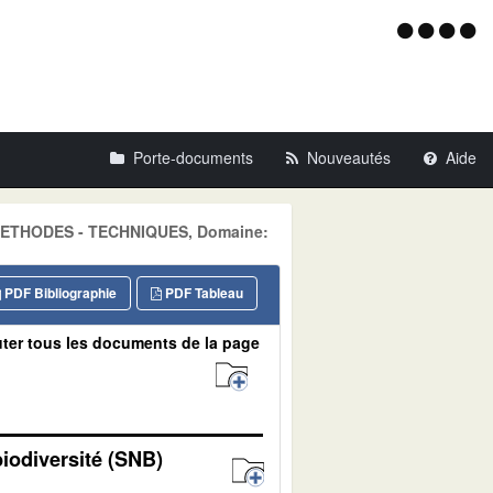
Menu
d'acce
Porte-documents
Nouveautés
Aide
e: METHODES - TECHNIQUES, Domaine:
PDF Bibliographie
PDF Tableau
ter tous les documents de la page
biodiversité (SNB)