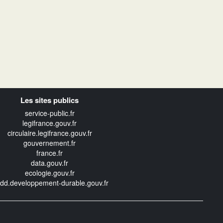
Les sites publics
service-public.fr
legifrance.gouv.fr
circulaire.legifrance.gouv.fr
gouvernement.fr
france.fr
data.gouv.fr
ecologie.gouv.fr
edd.developpement-durable.gouv.fr