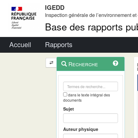
IGEDD
Inspection générale de l’environnement e
Base des rapports pub
Menu principal
Accueil
Rapports
Menu
Navigation
Recherche
contextuel
et
outils
annexes
dans le texte intégral des
documents
Sujet
Auteur physique