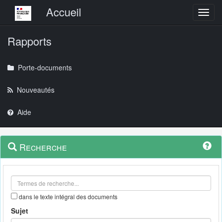
Menu principal
Accueil
Toggl
Rapports
Porte-documents
Nouveautés
Aide
Menu
Navigation
Recherche
contextuel
et
outils
annexes
dans le texte intégral des documents
Sujet