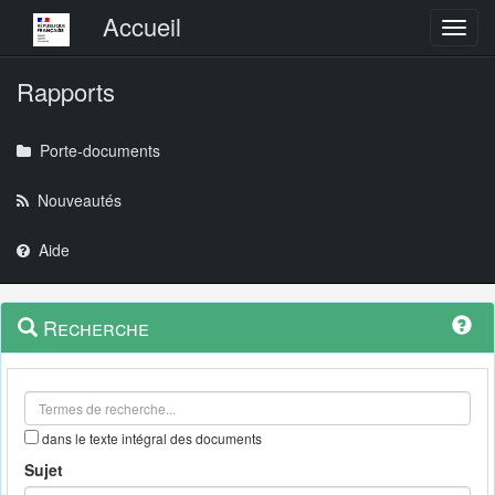
Menu principal
Accueil
Toggl
Rapports
Porte-documents
Nouveautés
Aide
Menu
Navigation
Recherche
contextuel
et
outils
annexes
dans le texte intégral des documents
Sujet