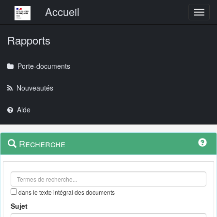
Menu principal
Accueil
Toggl
Rapports
Porte-documents
Nouveautés
Aide
Menu
Navigation
Recherche
contextuel
et
outils
annexes
dans le texte intégral des documents
Sujet