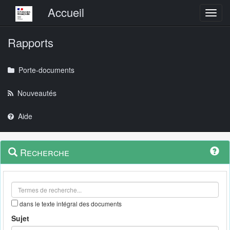
Menu principal
Accueil
Toggl
Rapports
Porte-documents
Nouveautés
Aide
Menu
Navigation
Recherche
contextuel
et
outils
annexes
dans le texte intégral des documents
Sujet