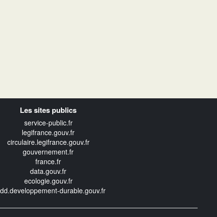
Les sites publics
service-public.fr
legifrance.gouv.fr
circulaire.legifrance.gouv.fr
gouvernement.fr
france.fr
data.gouv.fr
ecologie.gouv.fr
edd.developpement-durable.gouv.fr