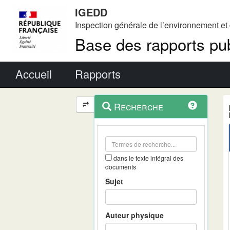
IGEDD
Inspection générale de l’environnement e
Base des rapports pub
Menu principal
Accueil
Rapports
Menu
Navigation
Recherche
contextuel
et
outils
annexes
dans le texte intégral des
documents
Sujet
Auteur physique