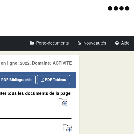
Menu
d'acce
Porte-documents
Nouveautés
Aide
e en ligne: 2022, Domaine: ACTIVITE
PDF Bibliographie
PDF Tableau
ter tous les documents de la page