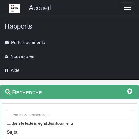
Menu principal
Accueil
Toggl
Rapports
Porte-documents
Nouveautés
Aide
Menu
Navigation
Recherche
contextuel
et
outils
annexes
dans le texte intégral des documents
Sujet