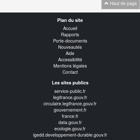
Haut de page
Navigation
Plan du site
transverse
Accueil
Rapports
Porte-documents
Nouveautés
Aide
Accessibilité
Mentions légales
Contact
Les sites publics
service-public.fr
legifrance.gouv.fr
circulaire.legifrance.gouv.fr
gouvernement.fr
france.fr
data.gouv.fr
ecologie.gouv.fr
igedd.developpement-durable.gouv.fr