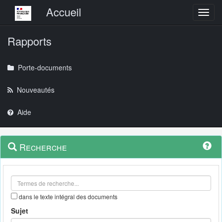
Menu principal
Accueil
Toggl
Rapports
Porte-documents
Nouveautés
Aide
Menu
Navigation
Recherche
contextuel
et
outils
annexes
dans le texte intégral des documents
Sujet