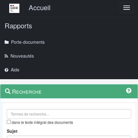
Menu principal
Accueil
Toggl
Rapports
Porte-documents
Nouveautés
Aide
Menu
Navigation
Recherche
contextuel
et
outils
annexes
dans le texte intégral des documents
Sujet