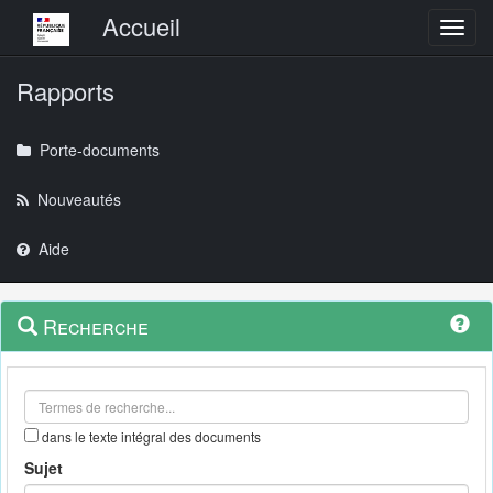
Menu principal
Accueil
Toggl
Rapports
Porte-documents
Nouveautés
Aide
Menu
Navigation
Recherche
contextuel
et
outils
annexes
dans le texte intégral des documents
Sujet