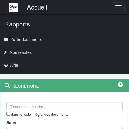
Menu principal
Accueil
Toggl
Rapports
Porte-documents
Nouveautés
Aide
Menu
Navigation
Recherche
contextuel
et
outils
annexes
dans le texte intégral des documents
Sujet