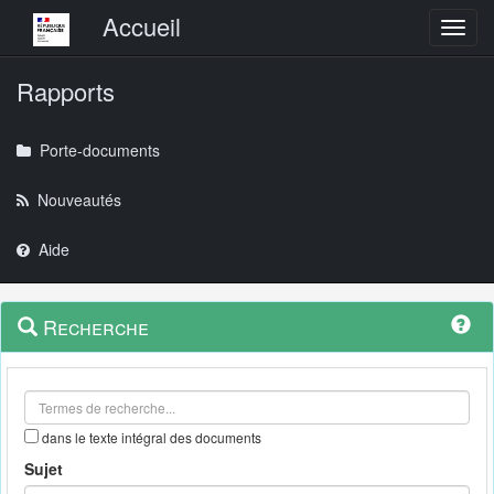
Menu principal
Accueil
Toggl
Rapports
Porte-documents
Nouveautés
Aide
Menu
Navigation
Recherche
contextuel
et
outils
annexes
dans le texte intégral des documents
Sujet