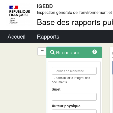
IGEDD
Inspection générale de l’environnement e
Base des rapports pub
Menu principal
Accueil
Rapports
Menu
Navigation
Recherche
contextuel
et
outils
annexes
dans le texte intégral des
documents
Sujet
Auteur physique