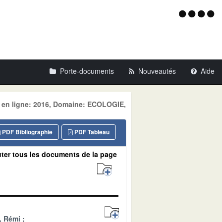
Menu
d'acce
Porte-documents
Nouveautés
Aide
e en ligne: 2016, Domaine: ECOLOGIE,
PDF Bibliographie
PDF Tableau
ter tous les documents de la page
, Rémi