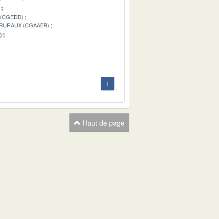
 (CGEDD)
 RURAUX (CGAAER)
01
1
Haut de page