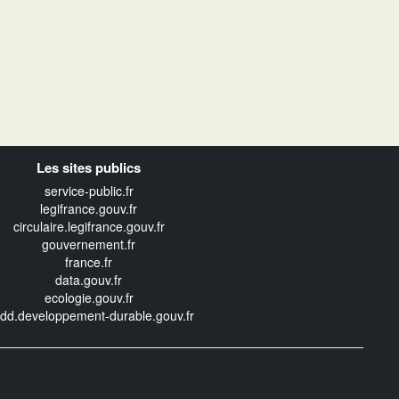
Les sites publics
service-public.fr
legifrance.gouv.fr
circulaire.legifrance.gouv.fr
gouvernement.fr
france.fr
data.gouv.fr
ecologie.gouv.fr
edd.developpement-durable.gouv.fr