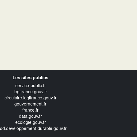
Les sites publics
service-public.fr
legifrance.gouv.fr
circulaire.legifrance.gouv.fr
gouvernement.fr
france.fr
data.gouv.fr
ecologie.gouv.fr
edd.developpement-durable.gouv.fr