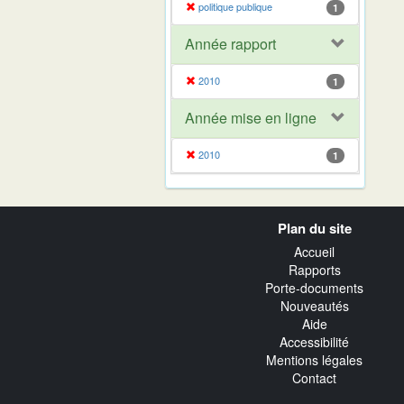
politique publique
1
Année rapport
2010
1
Année mise en ligne
2010
1
Navigation
Plan du site
transverse
Accueil
Rapports
Porte-documents
Nouveautés
Aide
Accessibilité
Mentions légales
Contact