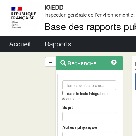
IGEDD
Inspection générale de l’environnement e
Base des rapports pub
Menu principal
Accueil
Rapports
Menu
Navigation
Recherche
contextuel
et
outils
annexes
dans le texte intégral des
documents
Sujet
Auteur physique