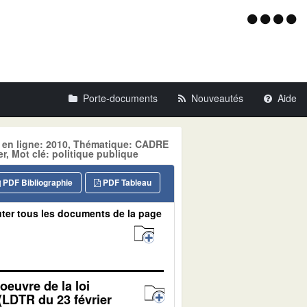
Menu
d'acce
Porte-documents
Nouveautés
Aide
e en ligne: 2010, Thématique: CADRE
 Mot clé: politique publique
PDF Bibliographie
PDF Tableau
ter tous les documents de la page
oeuvre de la loi
 (LDTR du 23 février