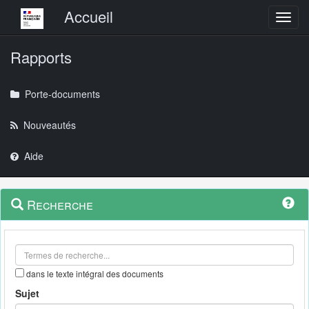
Menu principal
Accueil
Toggl
Rapports
Porte-documents
Nouveautés
Aide
Menu
Navigation
Recherche
contextuel
et
outils
annexes
dans le texte intégral des documents
Sujet