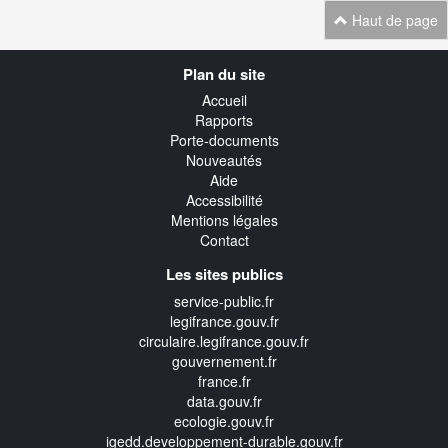
Haut de page
Navigation
Plan du site
transverse
Accueil
Rapports
Porte-documents
Nouveautés
Aide
Accessibilité
Mentions légales
Contact
Les sites publics
service-public.fr
legifrance.gouv.fr
circulaire.legifrance.gouv.fr
gouvernement.fr
france.fr
data.gouv.fr
ecologie.gouv.fr
igedd.developpement-durable.gouv.fr