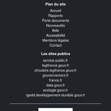
Navigation
Plan du site
transverse
Accueil
Rapports
Porte-documents
Nouveautés
Aide
Accessibilité
Mentions légales
Contact
Les sites publics
service-public.fr
legifrance.gouv.fr
circulaire.legifrance.gouv.fr
gouvernement.fr
france.fr
data.gouv.fr
ecologie.gouv.fr
igedd.developpement-durable.gouv.fr