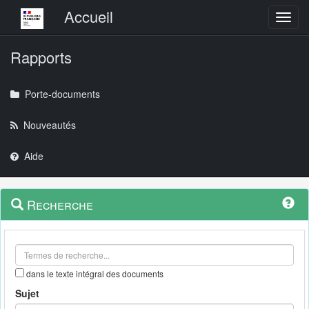
Menu principal
Accueil
Toggl
Rapports
Porte-documents
Nouveautés
Aide
Menu
Navigation
Recherche
contextuel
et
outils
annexes
dans le texte intégral des documents
Sujet