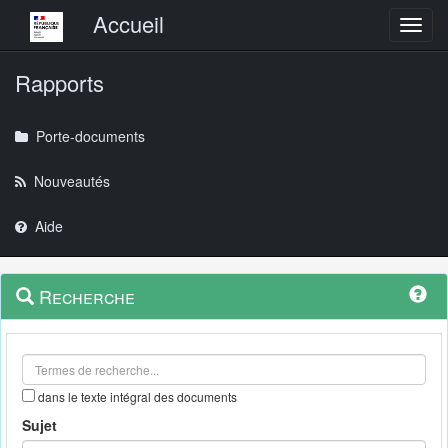
Menu principal
Accueil
Toggl
Rapports
Porte-documents
Nouveautés
Aide
Menu
Navigation
Recherche
contextuel
et
outils
annexes
dans le texte intégral des documents
Sujet