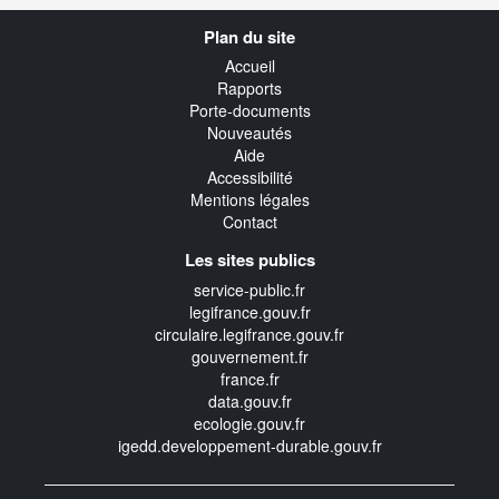
Navigation
Plan du site
transverse
Accueil
Rapports
Porte-documents
Nouveautés
Aide
Accessibilité
Mentions légales
Contact
Les sites publics
service-public.fr
legifrance.gouv.fr
circulaire.legifrance.gouv.fr
gouvernement.fr
france.fr
data.gouv.fr
ecologie.gouv.fr
igedd.developpement-durable.gouv.fr