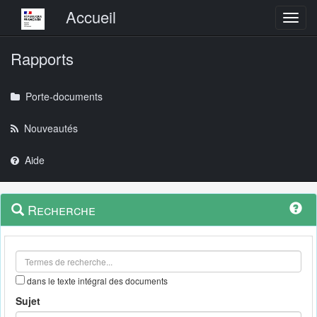
Menu principal
Accueil
Toggl
Rapports
Porte-documents
Nouveautés
Aide
Menu
Navigation
Recherche
contextuel
et
outils
annexes
dans le texte intégral des documents
Sujet