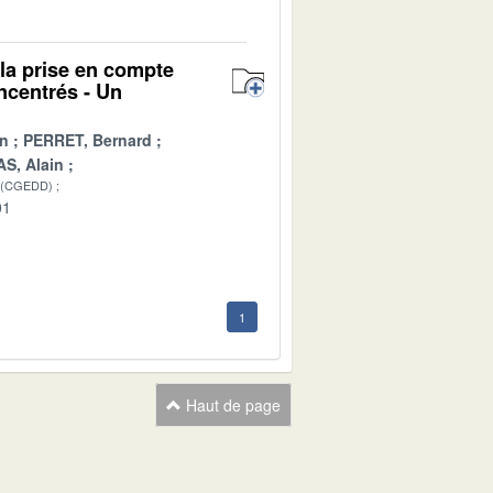
 la prise en compte
ncentrés - Un
in
PERRET, Bernard
S, Alain
 (CGEDD)
01
1
Haut de page