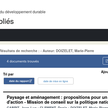
t du développement durable
liés
Résultats de recherche : - Auteur: DOIZELET, Marie-Pierre
4 documents trouvés
Ajou
Tri par
date du rapport
date de mise en ligne
Paysage et aménagement : propositions pour un 
d'action - Mission de conseil sur la politique na
CABRIT, Jean-Luc
CLEMENT, Denis
DOIZELET, Marie-Pierr