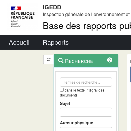
IGEDD
Inspection générale de l’environnement e
Base des rapports pub
Menu principal
Accueil
Rapports
Menu
Navigation
Recherche
contextuel
et
outils
annexes
dans le texte intégral des
documents
Sujet
Auteur physique