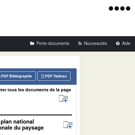
Menu
d'acce
Porte-documents
Nouveautés
Aide
PDF Bibliographie
PDF Tableau
ter tous les documents de la page
plan national
tionale du paysage
e