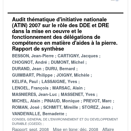
Audit thématique d'initiative nationale
(ATIN) 2007 sur le rôle des DDE et DRE
dans la mise en oeuvre et le
fonctionnement des délégations de
compétence en matière d'aides à la pierre.
Rapport de synthèse
BESSON, Jean-Pierre
CARTIGNY, Jacques
CHOGNOT, André
DUMONT, Michel
DURAND, Jean
DURU, Bernard
GUIMBART, Philippe
JOIGNY, Michèle
KELIFA, Paul
LASSAIGNE, Yves
LENOEL, François
MARSAC, Alain
MASNIERES, Jean-Luc
MASSENET, Yves
MICHEL, Alain
PINAUD, Monique
PREVOT, Marc
ROMAN, José
SCHMITT, Mireille
STOREZ, Jean
VANDEWALLE, Bernadette
CONSEIL GENERAL DE L'ENVIRONNEMENT ET DU DEVELOPPEMENT
DURABLE (CGEDD)
Rapport: sept. 2008
Mise en ligne: déc. 2008
Affaire