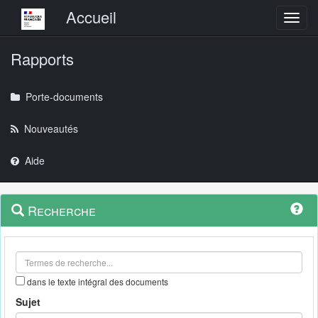
Menu principal
Accueil
Toggl
Rapports
Porte-documents
Nouveautés
Aide
Menu
Navigation
Recherche
contextuel
et
outils
annexes
dans le texte intégral des documents
Sujet