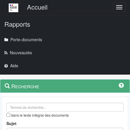
Menu principal
Accueil
Toggl
Rapports
Porte-documents
Nouveautés
Aide
Menu
Navigation
Recherche
contextuel
et
outils
annexes
dans le texte intégral des documents
Sujet