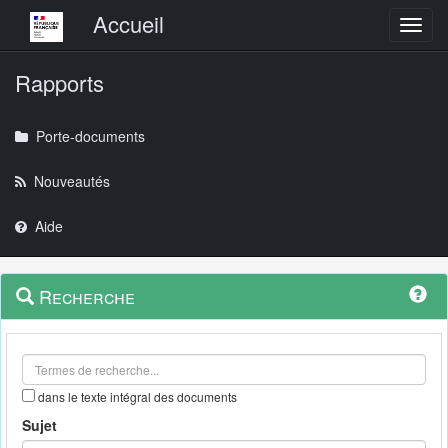
Menu principal
Accueil
Toggl
Rapports
Porte-documents
Nouveautés
Aide
Menu
Navigation
Recherche
contextuel
et
outils
annexes
dans le texte intégral des documents
Sujet