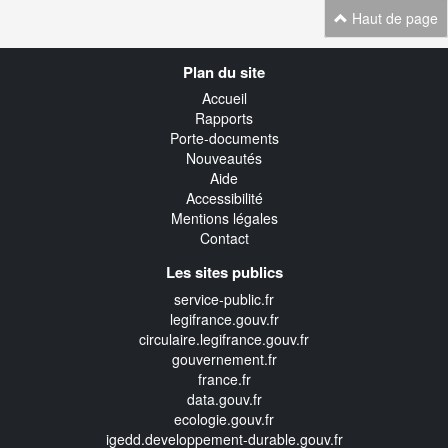
Haut de page
Navigation
Plan du site
transverse
Accueil
Rapports
Porte-documents
Nouveautés
Aide
Accessibilité
Mentions légales
Contact
Les sites publics
service-public.fr
legifrance.gouv.fr
circulaire.legifrance.gouv.fr
gouvernement.fr
france.fr
data.gouv.fr
ecologie.gouv.fr
igedd.developpement-durable.gouv.fr