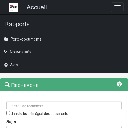
Menu principal
Accueil
Toggl
Rapports
Porte-documents
Nouveautés
Aide
Menu
Navigation
Recherche
contextuel
et
outils
annexes
dans le texte intégral des documents
Sujet