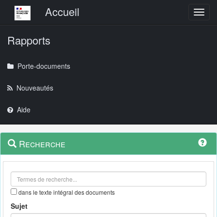
Menu principal
Accueil
Toggl
Rapports
Porte-documents
Nouveautés
Aide
Menu
Navigation
Recherche
contextuel
et
outils
annexes
dans le texte intégral des documents
Sujet