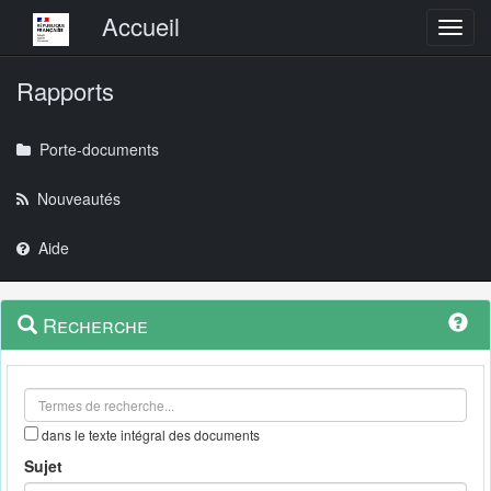
Menu principal
Accueil
Toggl
Rapports
Porte-documents
Nouveautés
Aide
Menu
Navigation
Recherche
contextuel
et
outils
annexes
dans le texte intégral des documents
Sujet