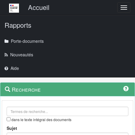
Menu principal
Accueil
Toggl
Rapports
Porte-documents
Nouveautés
Aide
Menu
Navigation
Recherche
contextuel
et
outils
annexes
dans le texte intégral des documents
Sujet