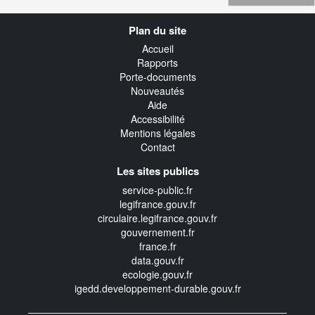
Navigation
Plan du site
transverse
Accueil
Rapports
Porte-documents
Nouveautés
Aide
Accessibilité
Mentions légales
Contact
Les sites publics
service-public.fr
legifrance.gouv.fr
circulaire.legifrance.gouv.fr
gouvernement.fr
france.fr
data.gouv.fr
ecologie.gouv.fr
igedd.developpement-durable.gouv.fr