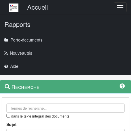
Menu principal
Accueil
Toggl
Rapports
Porte-documents
Nouveautés
Aide
Menu
Navigation
Recherche
contextuel
et
outils
annexes
dans le texte intégral des documents
Sujet