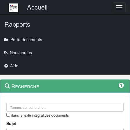
Menu principal
Accueil
Toggl
Rapports
Porte-documents
Nouveautés
Aide
Menu
Navigation
Recherche
contextuel
et
outils
annexes
dans le texte intégral des documents
Sujet