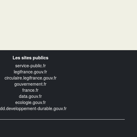
Les sites publics
service-public.fr
legifrance.gouv.fr
circulaire.legifrance.gouv.fr
gouvernement.fr
france.fr
data.gouv.fr
ecologie.gouv.fr
edd.developpement-durable.gouv.fr