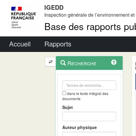
IGEDD
Inspection générale de l’environnement e
Base des rapports pub
Menu principal
Accueil
Rapports
Menu
Navigation
Recherche
contextuel
et
outils
annexes
dans le texte intégral des
documents
Sujet
Auteur physique