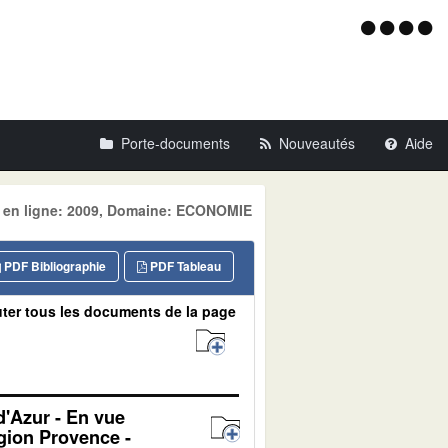
Menu
d'acce
Porte-documents
Nouveautés
Aide
se en ligne: 2009, Domaine: ECONOMIE
PDF Bibliographie
PDF Tableau
ter tous les documents de la page
d'Azur - En vue
égion Provence -