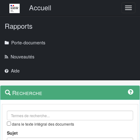
Menu principal
Accueil
Toggl
Rapports
Porte-documents
Nouveautés
Aide
Menu
Navigation
Recherche
contextuel
et
outils
annexes
dans le texte intégral des documents
Sujet