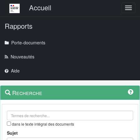
Menu principal
Accueil
Toggl
Rapports
Porte-documents
Nouveautés
Aide
Menu
Navigation
Recherche
contextuel
et
outils
annexes
dans le texte intégral des documents
Sujet