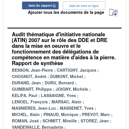
date du rapport
date de mise en ligne
Ajouter tous les documents de la page
Audit thématique d'initiative nationale
(ATIN) 2007 sur le rôle des DDE et DRE
dans la mise en oeuvre et le
fonctionnement des délégations de
compétence en matière d'aides à la pierre.
Rapport de synthèse
BESSON, Jean-Pierre
CARTIGNY, Jacques
CHOGNOT, André
DUMONT, Michel
DURAND, Jean
DURU, Bernard
GUIMBART, Philippe
JOIGNY, Michèle
KELIFA, Paul
LASSAIGNE, Yves
LENOEL, François
MARSAC, Alain
MASNIERES, Jean-Luc
MASSENET, Yves
MICHEL, Alain
PINAUD, Monique
PREVOT, Marc
ROMAN, José
SCHMITT, Mireille
STOREZ, Jean
VANDEWALLE, Bernadette