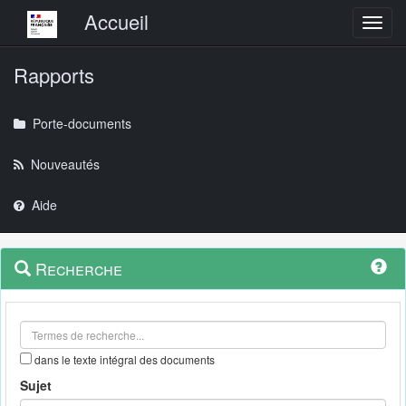
Menu principal
Accueil
Toggl
Rapports
Porte-documents
Nouveautés
Aide
Menu
Navigation
Recherche
contextuel
et
outils
annexes
dans le texte intégral des documents
Sujet