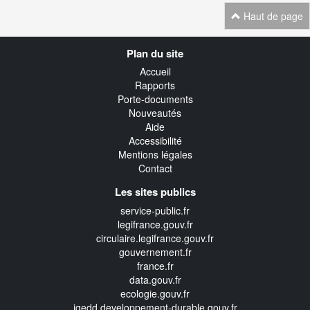
Haut de page
Navigation
Plan du site
transverse
Accueil
Rapports
Porte-documents
Nouveautés
Aide
Accessibilité
Mentions légales
Contact
Les sites publics
service-public.fr
legifrance.gouv.fr
circulaire.legifrance.gouv.fr
gouvernement.fr
france.fr
data.gouv.fr
ecologie.gouv.fr
igedd.developpement-durable.gouv.fr