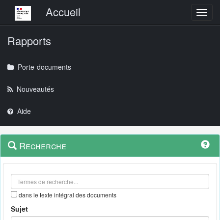
Menu principal
Accueil
Toggl
Rapports
Porte-documents
Nouveautés
Aide
Menu
Navigation
Recherche
contextuel
et
outils
annexes
dans le texte intégral des documents
Sujet