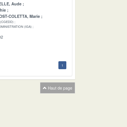
LLE, Aude
hie
OST-COLETTA, Marie
 (CGEDD)
MINISTRATION (IGA)
02
1
Haut de page