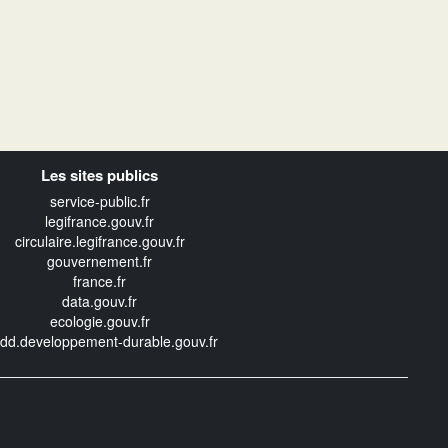
Les sites publics
service-public.fr
legifrance.gouv.fr
circulaire.legifrance.gouv.fr
gouvernement.fr
france.fr
data.gouv.fr
ecologie.gouv.fr
edd.developpement-durable.gouv.fr