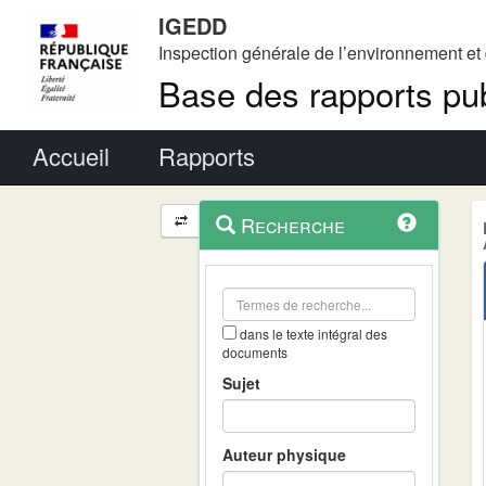
IGEDD
Inspection générale de l’environnement e
Base des rapports pub
Menu principal
Accueil
Rapports
Menu
Navigation
Recherche
contextuel
et
outils
annexes
dans le texte intégral des
documents
Sujet
Auteur physique