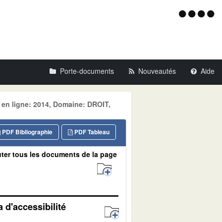
Menu
d'acce
Porte-documents
Nouveautés
Aide
 en ligne: 2014, Domaine: DROIT,
PDF Bibliographie
PDF Tableau
ter tous les documents de la page
 d'accessibilité