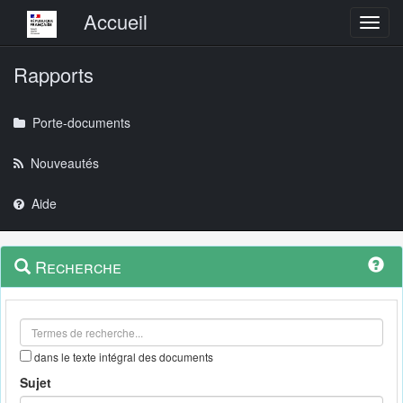
Menu principal
Accueil
Toggl
Rapports
Porte-documents
Nouveautés
Aide
Menu
Navigation
Recherche
contextuel
et
outils
annexes
dans le texte intégral des documents
Sujet