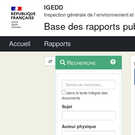
IGEDD
Inspection générale de l’environnement e
Base des rapports pub
Menu principal
Accueil
Rapports
Menu
Navigation
Recherche
contextuel
et
outils
annexes
dans le texte intégral des
documents
Sujet
Auteur physique