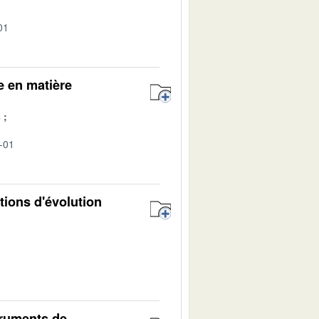
01
e en matière
s
-01
tions d'évolution
truments de