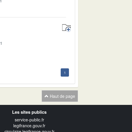
01
01
1
Haut de page
Les sites publics
service-public.fr
legifrance.gouv.fr
circulaire.legifrance.gouv.fr