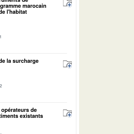
programme marocain
e l'habitat
1
 de la surcharge
02
s opérateurs de
timents existants