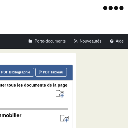
Menu
d'acce
Porte-documents
Nouveautés
Aide
PDF Bibliographie
PDF Tableau
ter tous les documents de la page
mmobilier