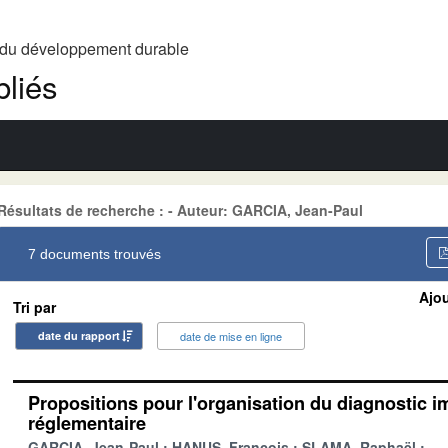
t du développement durable
liés
Résultats de recherche : - Auteur: GARCIA, Jean-Paul
7 documents trouvés
Ajou
Tri par
date du rapport
date de mise en ligne
Propositions pour l'organisation du diagnostic i
réglementaire
GARCIA, Jean-Paul
HANUS, François
SLAMA, Raphaël