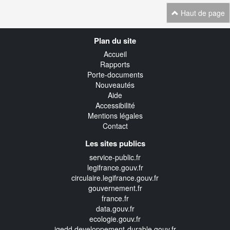
Haut de page
Navigation
Plan du site
transverse
Accueil
Rapports
Porte-documents
Nouveautés
Aide
Accessibilité
Mentions légales
Contact
Les sites publics
service-public.fr
legifrance.gouv.fr
circulaire.legifrance.gouv.fr
gouvernement.fr
france.fr
data.gouv.fr
ecologie.gouv.fr
igedd.developpement-durable.gouv.fr