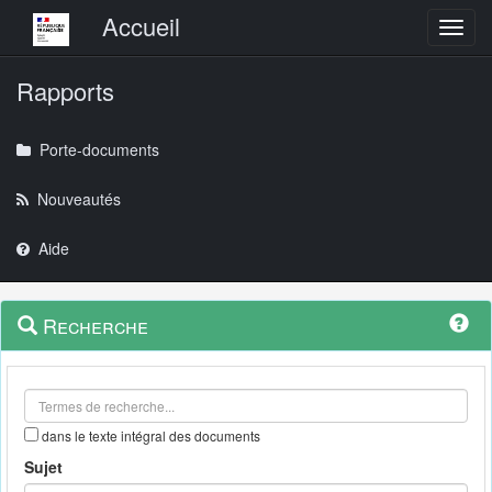
Menu principal
Accueil
Toggl
Rapports
Porte-documents
Nouveautés
Aide
Menu
Navigation
Recherche
contextuel
et
outils
annexes
dans le texte intégral des documents
Sujet