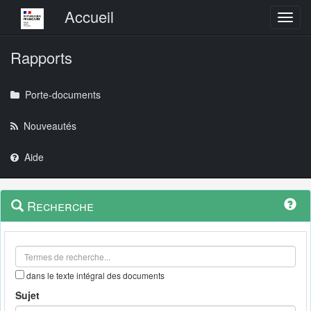
Menu principal
Accueil
Toggl
Rapports
Porte-documents
Nouveautés
Aide
Menu
Navigation
Recherche
contextuel
et
outils
annexes
dans le texte intégral des documents
Sujet