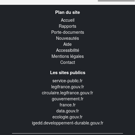
Navigation
Plan du site
transverse
Accueil
Rapports
Porte-documents
Nouveautés
Aide
Accessibilité
Mentions légales
Contact
Les sites publics
service-public.fr
legifrance.gouv.fr
circulaire.legifrance.gouv.fr
gouvernement.fr
france.fr
data.gouv.fr
ecologie.gouv.fr
igedd.developpement-durable.gouv.fr