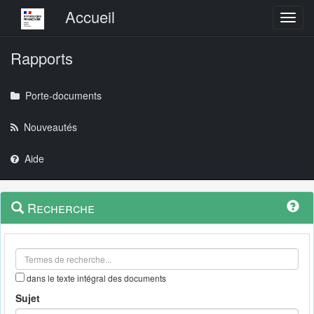
Menu principal
Accueil
Toggl
Rapports
Porte-documents
Nouveautés
Aide
Menu
Navigation
Recherche
contextuel
et
outils
annexes
dans le texte intégral des documents
Sujet