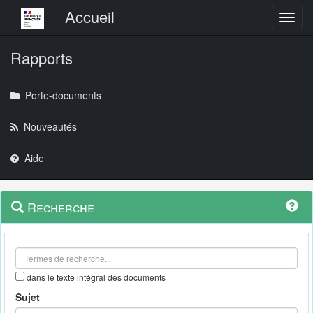
Menu principal
Accueil
Toggl
Rapports
Porte-documents
Nouveautés
Aide
Menu
Navigation
Recherche
contextuel
et
outils
annexes
dans le texte intégral des documents
Sujet