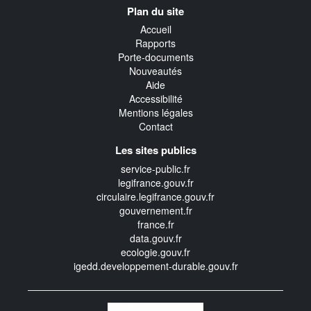
Navigation
Plan du site
transverse
Accueil
Rapports
Porte-documents
Nouveautés
Aide
Accessibilité
Mentions légales
Contact
Les sites publics
service-public.fr
legifrance.gouv.fr
circulaire.legifrance.gouv.fr
gouvernement.fr
france.fr
data.gouv.fr
ecologie.gouv.fr
igedd.developpement-durable.gouv.fr