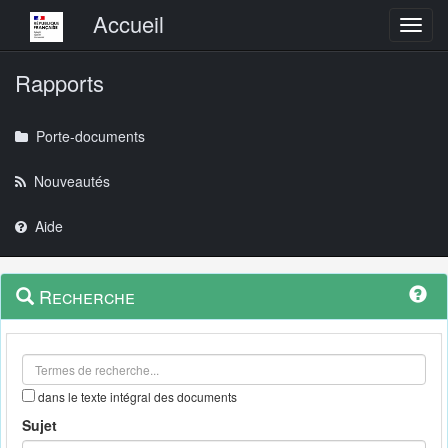
Menu principal
Accueil
Toggl
Rapports
Porte-documents
Nouveautés
Aide
Menu
Navigation
Recherche
contextuel
et
outils
annexes
dans le texte intégral des documents
Sujet