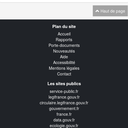
Haut de page
Navigation
Plan du site
transverse
Accueil
Rapports
Porte-documents
Nouveautés
Aide
Accessibilité
Mentions légales
Contact
Les sites publics
service-public.fr
legifrance.gouv.fr
circulaire.legifrance.gouv.fr
gouvernement.fr
france.fr
data.gouv.fr
ecologie.gouv.fr