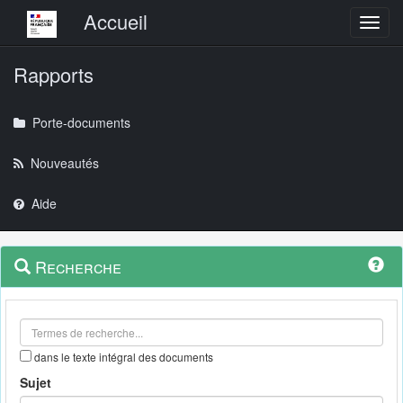
Menu principal
Accueil
Toggl
Rapports
Porte-documents
Nouveautés
Aide
Menu
Navigation
Recherche
contextuel
et
outils
annexes
dans le texte intégral des documents
Sujet