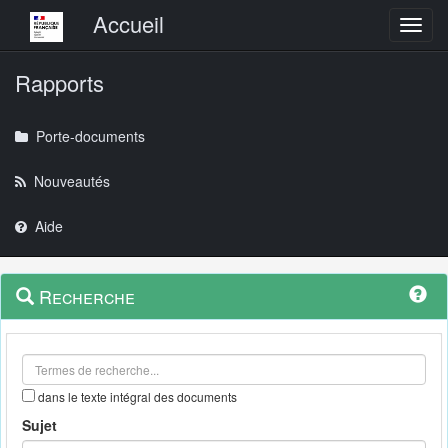
Menu principal
Accueil
Toggl
Rapports
Porte-documents
Nouveautés
Aide
Menu
Navigation
Recherche
contextuel
et
outils
annexes
dans le texte intégral des documents
Sujet