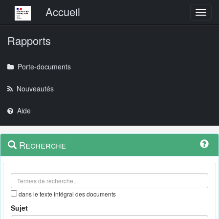
Menu principal
Accueil
Toggl
Rapports
Porte-documents
Nouveautés
Aide
Menu
Navigation
Recherche
contextuel
et
outils
annexes
dans le texte intégral des documents
Sujet