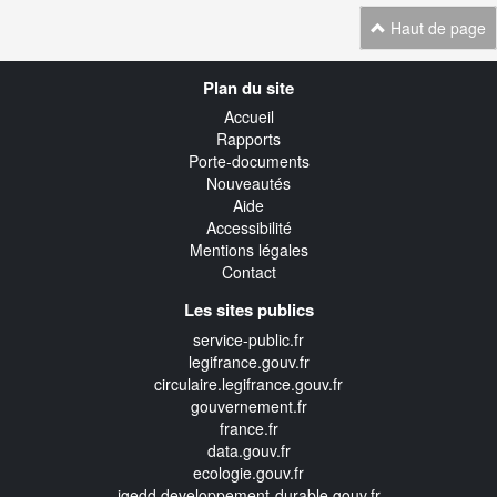
Haut de page
Navigation
Plan du site
transverse
Accueil
Rapports
Porte-documents
Nouveautés
Aide
Accessibilité
Mentions légales
Contact
Les sites publics
service-public.fr
legifrance.gouv.fr
circulaire.legifrance.gouv.fr
gouvernement.fr
france.fr
data.gouv.fr
ecologie.gouv.fr
igedd.developpement-durable.gouv.fr