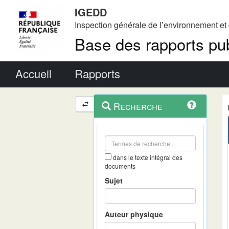
IGEDD
Inspection générale de l’environnement e
Base des rapports pub
Menu principal
Accueil
Rapports
Menu
Navigation
Recherche
contextuel
et
outils
annexes
dans le texte intégral des
documents
Sujet
Auteur physique