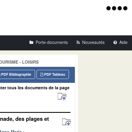
Menu
d'acce
Porte-documents
Nouveautés
Aide
 TOURISME - LOISIRS
PDF Bibliographie
PDF Tableau
ter tous les documents de la page
nade, des plages et
Anne-Marie